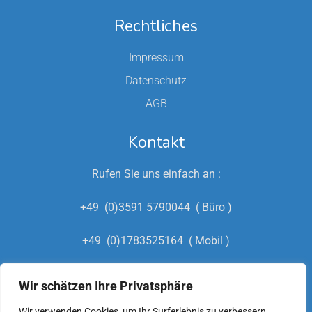
Rechtliches
Impressum
Datenschutz
AGB
Kontakt
Rufen Sie uns einfach an :
+49 (0)3591 5790044 ( Büro )
+49 (0)1783525164 ( Mobil )
+49 (0)15222693216
Wir schätzen Ihre Privatsphäre
(Hausmeisternotdienst)
Wir verwenden Cookies, um Ihr Surferlebnis zu verbessern,