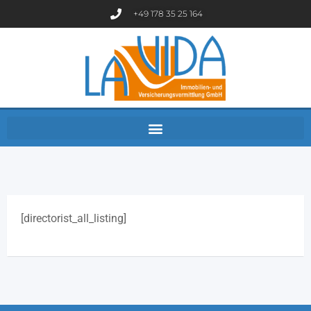
+49 178 35 25 164
[directorist_all_listing]