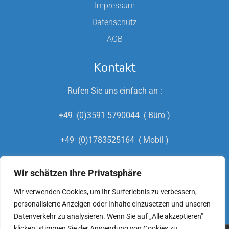
Impressum
Datenschutz
AGB
Kontakt
Rufen Sie uns einfach an :
+49 (0)3591 5790044 ( Büro )
+49 (0)1783525164 ( Mobil )
+49 (0)15222693216
Wir schätzen Ihre Privatsphäre
(Hausmeisternotdienst)
Wir verwenden Cookies, um Ihr Surferlebnis zu verbessern,
personalisierte Anzeigen oder Inhalte einzusetzen und unseren
Datenverkehr zu analysieren. Wenn Sie auf „Alle akzeptieren"
klicken, stimmen Sie der Anwendung von Cookies zu.