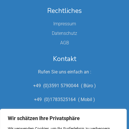
Rechtliches
Impressum
Datenschutz
AGB
Kontakt
Rufen Sie uns einfach an :
+49 (0)3591 5790044 ( Büro )
+49 (0)1783525164 ( Mobil )
+49 (0)15222693216
Wir schätzen Ihre Privatsphäre
(Hausmeisternotdienst)
Wir verwenden Cookies, um Ihr Surferlebnis zu verbessern,